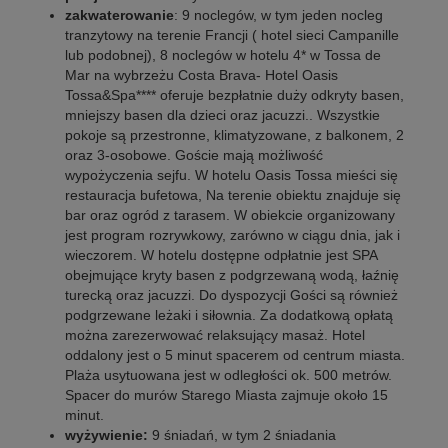
zakwaterowanie
: 9 noclegów, w tym jeden nocleg
tranzytowy na terenie Francji ( hotel sieci Campanille
lub podobnej), 8 noclegów w hotelu 4* w Tossa de
Mar na wybrzeżu Costa Brava- Hotel Oasis
Tossa&Spa**** oferuje bezpłatnie duży odkryty basen,
mniejszy basen dla dzieci oraz jacuzzi.. Wszystkie
pokoje są przestronne, klimatyzowane, z balkonem, 2
oraz 3-osobowe. Goście mają możliwość
wypożyczenia sejfu. W hotelu Oasis Tossa mieści się
restauracja bufetowa, Na terenie obiektu znajduje się
bar oraz ogród z tarasem. W obiekcie organizowany
jest program rozrywkowy, zarówno w ciągu dnia, jak i
wieczorem. W hotelu dostępne odpłatnie jest SPA
obejmujące kryty basen z podgrzewaną wodą, łaźnię
turecką oraz jacuzzi. Do dyspozycji Gości są również
podgrzewane leżaki i siłownia. Za dodatkową opłatą
można zarezerwować relaksujący masaż. Hotel
oddalony jest o 5 minut spacerem od centrum miasta.
Plaża usytuowana jest w odległości ok. 500 metrów.
Spacer do murów Starego Miasta zajmuje około 15
minut.
wyżywienie:
9 śniadań, w tym 2 śniadania