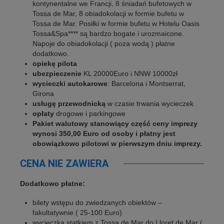
kontynentalne we Francji, 8 śniadań bufetowych w
Tossa de Mar, 8 obiadokolacji w formie bufetu w
Tossa de Mar. Posiłki w formie bufetu w Hotelu Oasis
Tossa&Spa**** są bardzo bogate i urozmaicone.
Napoje do obiadokolacji ( poza wodą ) płatne
dodatkowo.
opiekę pilota
ubezpieczenie
KL 20000Euro i NNW 10000zł
wycieczki autokarowe
: Barcelona i Montserrat,
Girona
usługę przewodnicką
w czasie trwania wycieczek
opłaty
drogowe i parkingowe
Pakiet walutowy stanowiący część ceny imprezy
wynosi 350,00 Euro od osoby i płatny jest
obowiązkowo pilotowi w pierwszym dniu imprezy.
CENA NIE ZAWIERA
Dodatkowo płatne:
bilety wstępu do zwiedzanych obiektów –
fakultatywnie ( 25-100 Euro)
wycieczka statkiem z Tossa de Mar do Lloret de Mar (