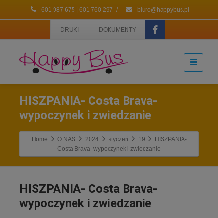
601 987 675 | 601 760 297
/
biuro@happybus.pl
DRUKI
DOKUMENTY
HISZPANIA- Costa Brava-
wypoczynek i zwiedzanie
Home
O NAS
2024
styczeń
19
HISZPANIA-
Costa Brava- wypoczynek i zwiedzanie
HISZPANIA- Costa Brava-
wypoczynek i zwiedzanie