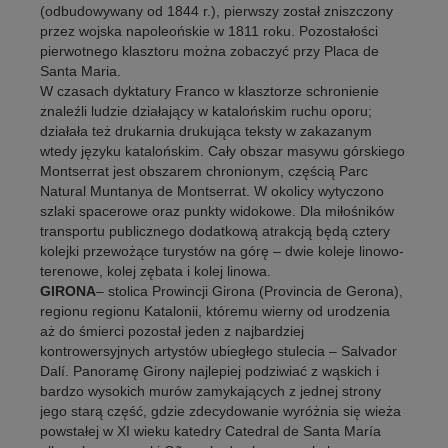
(odbudowywany od 1844 r.), pierwszy został zniszczony
przez wojska napoleońskie w 1811 roku. Pozostałości
pierwotnego klasztoru można zobaczyć przy Placa de
Santa Maria.
W czasach dyktatury Franco w klasztorze schronienie
znaleźli ludzie działający w katalońskim ruchu oporu;
działała też drukarnia drukująca teksty w zakazanym
wtedy języku katalońskim. Cały obszar masywu górskiego
Montserrat jest obszarem chronionym, częścią Parc
Natural Muntanya de Montserrat. W okolicy wytyczono
szlaki spacerowe oraz punkty widokowe. Dla miłośników
transportu publicznego dodatkową atrakcją będą cztery
kolejki przewożące turystów na górę – dwie koleje linowo-
terenowe, kolej zębata i kolej linowa.
GIRONA
– stolica Prowincji Girona (Provincia de Gerona),
regionu regionu Katalonii, któremu wierny od urodzenia
aż do śmierci pozostał jeden z najbardziej
kontrowersyjnych artystów ubiegłego stulecia – Salvador
Dalí. Panoramę Girony najlepiej podziwiać z wąskich i
bardzo wysokich murów zamykających z jednej strony
jego starą część, gdzie zdecydowanie wyróżnia się wieża
powstałej w XI wieku katedry Catedral de Santa María