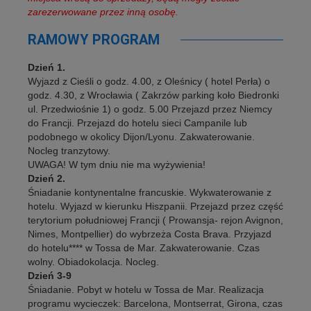
zarezerwowane przez inną osobę.
RAMOWY PROGRAM
Dzień 1.
Wyjazd z Cieśli o godz. 4.00, z Oleśnicy ( hotel Perła) o
godz. 4.30, z Wrocławia ( Zakrzów parking koło Biedronki
ul. Przedwiośnie 1) o godz. 5.00 Przejazd przez Niemcy
do Francji. Przejazd do hotelu sieci Campanile lub
podobnego w okolicy Dijon/Lyonu. Zakwaterowanie.
Nocleg tranzytowy.
UWAGA! W tym dniu nie ma wyżywienia!
Dzień 2.
Śniadanie kontynentalne francuskie. Wykwaterowanie z
hotelu. Wyjazd w kierunku Hiszpanii. Przejazd przez część
terytorium południowej Francji ( Prowansja- rejon Avignon,
Nimes, Montpellier) do wybrzeża Costa Brava. Przyjazd
do hotelu**** w Tossa de Mar. Zakwaterowanie. Czas
wolny. Obiadokolacja. Nocleg.
Dzień 3-9
Śniadanie. Pobyt w hotelu w Tossa de Mar. Realizacja
programu wycieczek: Barcelona, Montserrat, Girona, czas