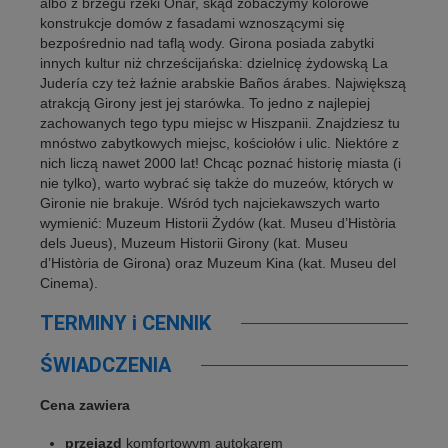
albo z brzegu rzeki Oñar, skąd zobaczymy kolorowe
konstrukcje domów z fasadami wznoszącymi się
bezpośrednio nad taflą wody. Girona posiada zabytki
innych kultur niż chrześcijańska: dzielnicę żydowską La
Judería czy też łaźnie arabskie Baños árabes. Największą
atrakcją Girony jest jej starówka. To jedno z najlepiej
zachowanych tego typu miejsc w Hiszpanii. Znajdziesz tu
mnóstwo zabytkowych miejsc, kościołów i ulic. Niektóre z
nich liczą nawet 2000 lat! Chcąc poznać historię miasta (i
nie tylko), warto wybrać się także do muzeów, których w
Gironie nie brakuje. Wśród tych najciekawszych warto
wymienić: Muzeum Historii Żydów (kat. Museu d’Història
dels Jueus), Muzeum Historii Girony (kat. Museu
d’Història de Girona) oraz Muzeum Kina (kat. Museu del
Cinema).
TERMINY i CENNIK
ŚWIADCZENIA
Cena zawiera
przejazd
komfortowym autokarem