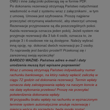
OWU i inne załączniki pobierają się w formie PDF.
Po dokonaniu rezerwacji otrzymają Państwo natychmiast
wiadomość e-mail z systemu wraz z załącznikami , w tym
z umową. Umowa jest szyfrowana. Proszę najpierw
przeczytać otrzymaną wiadomość, aby otworzyć umowę.
Rezerwacje przyjmowane są dla poszczególnych pokoi.
Każda rezerwacja oznacza jeden pokój. Jeżeli system nie
przyjmuje rezerwacji dla 3 lub 4 osób, oznacza to, że
pokoje 3 i 4-osobowe nie są dostępne. Należy wybrać
inną opcję, np. dokonać dwóch rezerwacji po 2 osoby.
To naprawdę jest bardzo proste!!! Przekonaj się i
zarezerwuj swoją wycieczkę!
BARDZO WAŻNE- Państwa adres e-mail i daty
urodzenia muszą być wpisane poprawnie!
Wraz z umową otrzymają Państwo indywidualny numer
rachunku bankowego, na który należy wpłacić zaliczkę w
ciągu 72 godzin od dokonania rezerwacji. Termin wpłaty
oznacza datę zaksięgowania wpłaty na naszym koncie a
nie datę wykonania przelewu! Proszę nie przesyłać
potwierdzenia dokonania wpłaty.
W przypadku braku wpłaty na rachunku w wyznaczonym
terminie system automatycznie anuluje rezerwację i
miejsca wrócą do sprzedaży, będą mogły zostać