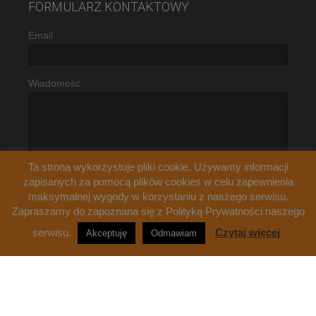
FORMULARZ KONTAKTOWY
Email
Wiadomość
Ta strona wykorzystuje pliki cookie. Używamy informacji
zapisanych za pomocą plików cookies w celu zapewnienia
maksymalnej wygody w korzystaniu z naszego serwisu.
Zapraszamy do zapoznana się z Polityką Prywatności naszego
serwisu.
Czytaj więcej
Akceptuję
Odmawiam
Happy Bus
© 2026