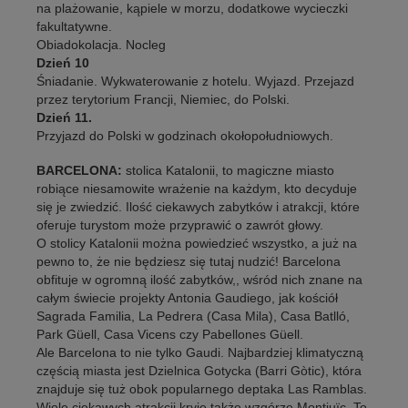
na plażowanie, kąpiele w morzu, dodatkowe wycieczki
fakultatywne.
Obiadokolacja. Nocleg
Dzień 10
Śniadanie. Wykwaterowanie z hotelu. Wyjazd. Przejazd
przez terytorium Francji, Niemiec, do Polski.
Dzień 11.
Przyjazd do Polski w godzinach okołopołudniowych.
BARCELONA:
stolica Katalonii, to magiczne miasto
robiące niesamowite wrażenie na każdym, kto decyduje
się je zwiedzić. Ilość ciekawych zabytków i atrakcji, które
oferuje turystom może przyprawić o zawrót głowy.
O stolicy Katalonii można powiedzieć wszystko, a już na
pewno to, że nie będziesz się tutaj nudzić! Barcelona
obfituje w ogromną ilość zabytków,, wśród nich znane na
całym świecie projekty Antonia Gaudiego, jak kościół
Sagrada Familia, La Pedrera (Casa Mila), Casa Batlló,
Park Güell, Casa Vicens czy Pabellones Güell.
Ale Barcelona to nie tylko Gaudi. Najbardziej klimatyczną
częścią miasta jest Dzielnica Gotycka (Barri Gòtic), która
znajduje się tuż obok popularnego deptaka Las Ramblas.
Wiele ciekawych atrakcji kryje także wzgórze Montjuïc. To