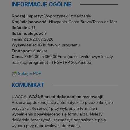
INFORMACJE OGÓLNE
Rodzaj imprezy:
Wypoczynek i zwiedzanie
Kraj/miejscowość:
Hiszpania-Costa Brava/Tossa de Mar
Ilość dni:
11
Ilość noclegów:
9
Termin:
13-23.07.2026
Wyżywienie:
HB bufety wg programu
Transport:
autokar
Cena:
3450,00zł+350,00Euro (pakiet walutowy= koszty
realizacji programu) i TFG+TFP 20zł/osoba
Drukuj & PDF
KOMUNIKAT
UWAGA!
WAŻNE przed dokonaniem rezerwacji!
Rezerwacji dokonuje się automatycznie przez kliknięcie
przycisku „Rezerwuj” przy wybranym terminie i
wypełnienie pojawiającego się formularza. Należy
dokładnie przeczytać i zaznaczyć odpowiednie pola
wyboru przy dobrowolnych dopłatach.