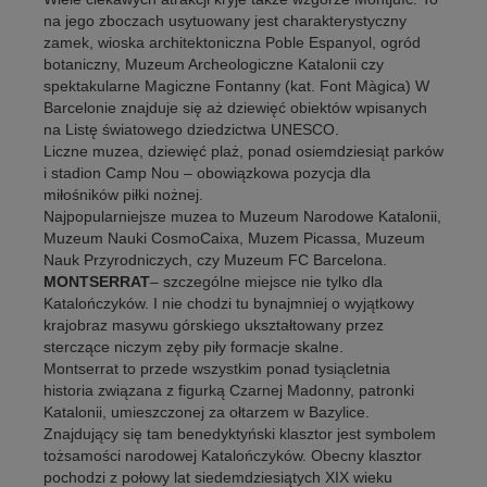
na jego zboczach usytuowany jest charakterystyczny
zamek, wioska architektoniczna Poble Espanyol, ogród
botaniczny, Muzeum Archeologiczne Katalonii czy
spektakularne Magiczne Fontanny (kat. Font Màgica) W
Barcelonie znajduje się aż dziewięć obiektów wpisanych
na Listę światowego dziedzictwa UNESCO.
Liczne muzea, dziewięć plaż, ponad osiemdziesiąt parków
i stadion Camp Nou – obowiązkowa pozycja dla
miłośników piłki nożnej.
Najpopularniejsze muzea to Muzeum Narodowe Katalonii,
Muzeum Nauki CosmoCaixa, Muzem Picassa, Muzeum
Nauk Przyrodniczych, czy Muzeum FC Barcelona.
MONTSERRAT
– szczególne miejsce nie tylko dla
Katalończyków. I nie chodzi tu bynajmniej o wyjątkowy
krajobraz masywu górskiego ukształtowany przez
sterczące niczym zęby piły formacje skalne.
Montserrat to przede wszystkim ponad tysiącletnia
historia związana z figurką Czarnej Madonny, patronki
Katalonii, umieszczonej za ołtarzem w Bazylice.
Znajdujący się tam benedyktyński klasztor jest symbolem
tożsamości narodowej Katalończyków. Obecny klasztor
pochodzi z połowy lat siedemdziesiątych XIX wieku