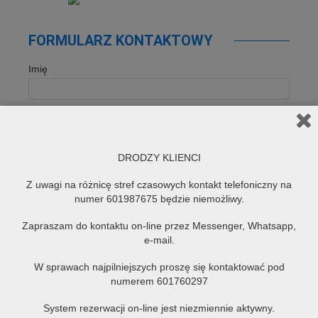
FORMULARZ KONTAKTOWY
Imię
Email
DRODZY KLIENCI
Telefon
Z uwagi na różnicę stref czasowych kontakt telefoniczny na
numer 601987675 będzie niemożliwy.
Zapraszam do kontaktu on-line przez Messenger, Whatsapp,
Temat
e-mail.
W sprawach najpilniejszych proszę się kontaktować pod
numerem 601760297
Wiadomość
System rezerwacji on-line jest niezmiennie aktywny.