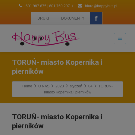
601 987 675 | 601 760 297
/
biuro@happybus.pl
DRUKI
DOKUMENTY
TORUŃ- miasto Kopernika i
pierników
Home
O NAS
2023
styczeń
04
TORUŃ-
miasto Kopernika i pierników
TORUŃ- miasto Kopernika i
pierników