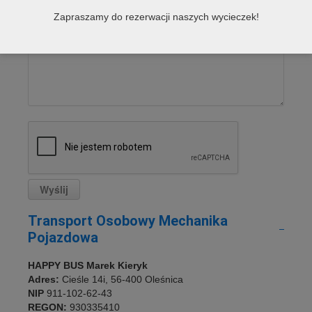
Zapraszamy do rezerwacji naszych wycieczek!
Transport Osobowy Mechanika
Pojazdowa
HAPPY BUS Marek Kieryk
Adres:
Cieśle 14i, 56-400 Oleśnica
NIP
911-102-62-43
REGON:
930335410