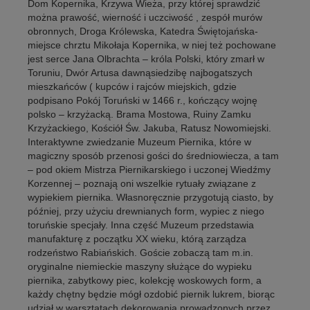
Dom Kopernika, Krzywa Wieża, przy której sprawdzić
można prawość, wierność i uczciwość , zespół murów
obronnych, Droga Królewska, Katedra Świętojańska-
miejsce chrztu Mikołaja Kopernika, w niej też pochowane
jest serce Jana Olbrachta – króla Polski, który zmarł w
Toruniu, Dwór Artusa dawnąsiedzibę najbogatszych
mieszkańców ( kupców i rajców miejskich, gdzie
podpisano Pokój Toruński w 1466 r., kończący wojnę
polsko – krzyżacką. Brama Mostowa, Ruiny Zamku
Krzyżackiego, Kościół Św. Jakuba, Ratusz Nowomiejski.
Interaktywne zwiedzanie Muzeum Piernika, które w
magiczny sposób przenosi gości do średniowiecza, a tam
– pod okiem Mistrza Piernikarskiego i uczonej Wiedźmy
Korzennej – poznają oni wszelkie rytuały związane z
wypiekiem piernika. Własnoręcznie przygotują ciasto, by
później, przy użyciu drewnianych form, wypiec z niego
toruńskie specjały. Inna część Muzeum przedstawia
manufakturę z początku XX wieku, którą zarządza
rodzeństwo Rabiańskich. Goście zobaczą tam m.in.
oryginalne niemieckie maszyny służące do wypieku
piernika, zabytkowy piec, kolekcję woskowych form, a
każdy chętny będzie mógł ozdobić piernik lukrem, biorąc
udział w warsztatach dekorowania prowadzonych przez