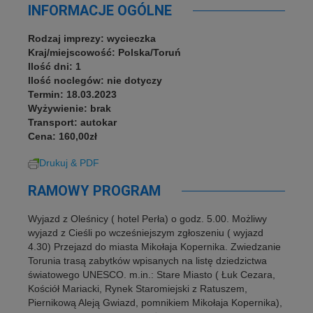
INFORMACJE OGÓLNE
Rodzaj imprezy: wycieczka
Kraj/miejscowość: Polska/Toruń
Ilość dni: 1
Ilość noclegów: nie dotyczy
Termin: 18.03.2023
Wyżywienie: brak
Transport: autokar
Cena: 160,00zł
Drukuj & PDF
RAMOWY PROGRAM
Wyjazd z Oleśnicy ( hotel Perła) o godz. 5.00. Możliwy
wyjazd z Cieśli po wcześniejszym zgłoszeniu ( wyjazd
4.30) Przejazd do miasta Mikołaja Kopernika. Zwiedzanie
Torunia trasą zabytków wpisanych na listę dziedzictwa
światowego UNESCO. m.in.: Stare Miasto ( Łuk Cezara,
Kościół Mariacki, Rynek Staromiejski z Ratuszem,
Piernikową Aleją Gwiazd, pomnikiem Mikołaja Kopernika),