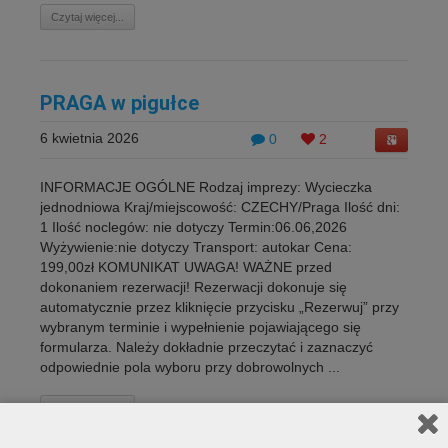
Czytaj więcej...
PRAGA w pigułce
6 kwietnia 2026
0
2
INFORMACJE OGÓLNE Rodzaj imprezy: Wycieczka
jednodniowa Kraj/miejscowość: CZECHY/Praga Ilość dni:
1 Ilość noclegów: nie dotyczy Termin:06.06,2026
Wyżywienie:nie dotyczy Transport: autokar Cena:
199,00zł KOMUNIKAT UWAGA! WAŻNE przed
dokonaniem rezerwacji! Rezerwacji dokonuje się
automatycznie przez kliknięcie przycisku „Rezerwuj” przy
wybranym terminie i wypełnienie pojawiającego się
formularza. Należy dokładnie przeczytać i zaznaczyć
odpowiednie pola wyboru przy dobrowolnych ...
Czytaj więcej...