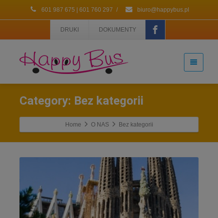
601 987 675 | 601 760 297
/
biuro@happybus.pl
DRUKI
DOKUMENTY
Category: Bez kategorii
Home
O NAS
Bez kategorii