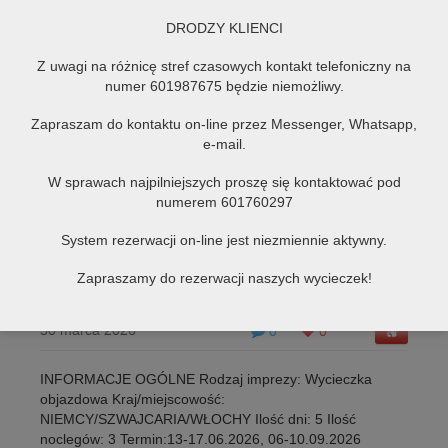
DRODZY KLIENCI
Z uwagi na różnicę stref czasowych kontakt telefoniczny na
numer 601987675 będzie niemożliwy.
Zapraszam do kontaktu on-line przez Messenger, Whatsapp,
e-mail.
W sprawach najpilniejszych proszę się kontaktować pod
numerem 601760297
System rezerwacji on-line jest niezmiennie aktywny.
BERNINA EXPRESS i najpiękniejsze Alpy
Zapraszamy do rezerwacji naszych wycieczek!
Europy. Niemcy-Szwajcaria-Włochy
30 marca 2026
0
0
INFORMACJE OGÓLNE Rodzaj imprezy: Wycieczka
objazdowa Kraj/miejscowość:
NIEMCY/SZWAJCARIA/WŁOCHY Ilość dni: 5 Ilość
noclegów: 3 Termin:13-17.06.2026, 06-10.09.2026