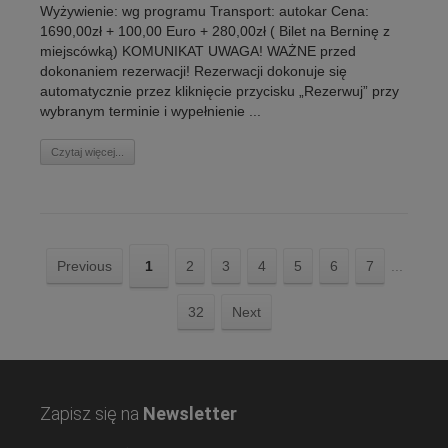
Wyżywienie: wg programu Transport: autokar Cena:
1690,00zł + 100,00 Euro + 280,00zł ( Bilet na Berninę z
miejscówką) KOMUNIKAT UWAGA! WAŻNE przed
dokonaniem rezerwacji! Rezerwacji dokonuje się
automatycznie przez kliknięcie przycisku „Rezerwuj” przy
wybranym terminie i wypełnienie ...
Czytaj więcej...
Previous
1
2
3
4
5
6
7
...
32
Next
Zapisz się na
Newsletter