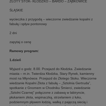
ZŁOTY STOK- KŁODZKO – BARDO – ZĄBKOWICE
ŚLĄSKIE
wycieczka z przygodą – wieczorne zwiedzanie kopalni z
fabułą i spływ pontonowy
2 dni
zapytaj o cenę
Ramowy program:
1.dzień
Wyjazd o godz. 8.00. Przejazd do Kłodzka. Zwiedzanie
miasta – m.in. Twierdza Kłodzka, Stary Rynek, kamienny
most na Młynówce. Przejazd do Złotego Stoku. Wieczorne
wiedzanie Kopalni Złota z fabułą – „Sztolnia Gertruda”,
spotkanie z Gnomem w Chodniku Śmierci, zwiedzanie
„Sztolni Czarnej” połączone z zabawą w labiryncie,
płukaniem złota, wspinaczką, strzelaniem z łuku,
podziemnym pływem łodzią, walką z pajęczą siecią i