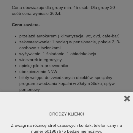
Cena obowiązuje dla grupy min. 45 osób. Dla grupy 30
osób cena wyniesie 360zł.
Cena zawiera:
przejazd autokarem ( klimatyzacja, wc, dvd, cafe-bar)
zakwaterowanie: 1 nocleg w pensjonacie, pokoje 2, 3-
osobowe z łazienkami
wyżywienie: 1 śniadanie, 1 obiadokolacja
wieczorek integracyjny
opiekę pilota-przewodnika
ubezpieczenie NNW
bilety wstępu do zwiedzanych obiektów, specjalny
program zwiedzania kopalni w Złotym Stoku, spływ
pontonowy
DRODZY KLIENCI
FIRMOWE - KRAJOWE
Z uwagi na różnicę stref czasowych kontakt telefoniczny na
numer 601987675 będzie niemożliwy.