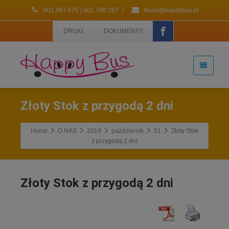
601 987 675 | 601 760 297
/
biuro@happybus.pl
DRUKI
DOKUMENTY
Złoty Stok z przygodą 2 dni
Home
O NAS
2019
październik
01
Złoty Stok
z przygodą 2 dni
Złoty Stok z przygodą 2 dni