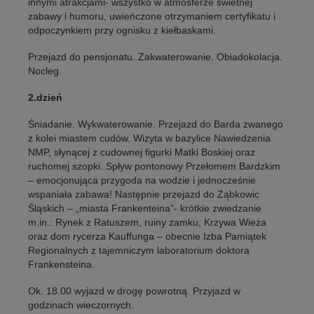
innymi atrakcjami- wszystko w atmosferze świetnej
zabawy i humoru, uwieńczone otrzymaniem certyfikatu i
odpoczynkiem przy ognisku z kiełbaskami.
Przejazd do pensjonatu. Zakwaterowanie. Obiadokolacja.
Nocleg.
2.dzień
Śniadanie. Wykwaterowanie. Przejazd do Barda zwanego
z kolei miastem cudów. Wizyta w bazylice Nawiedzenia
NMP, słynącej z cudownej figurki Matki Boskiej oraz
ruchomej szopki. Spływ pontonowy Przełomem Bardzkim
– emocjonująca przygoda na wodzie i jednocześnie
wspaniała zabawa! Następnie przejazd do Ząbkowic
Śląskich – „miasta Frankenteina”- krótkie zwiedzanie
m.in.: Rynek z Ratuszem, ruiny zamku, Krzywa Wieża
oraz dom rycerza Kauffunga – obecnie Izba Pamiątek
Regionalnych z tajemniczym laboratorium doktora
Frankensteina.
Ok. 18.00 wyjazd w drogę powrotną. Przyjazd w
godzinach wieczornych.