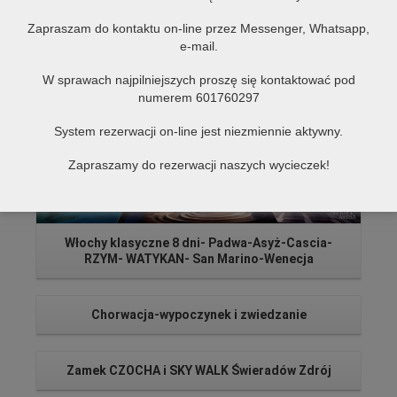
Polecane
Zapraszam do kontaktu on-line przez Messenger, Whatsapp,
Czytaj więcej...
e-mail.
W sprawach najpilniejszych proszę się kontaktować pod
numerem 601760297
System rezerwacji on-line jest niezmiennie aktywny.
Zapraszamy do rezerwacji naszych wycieczek!
Włochy klasyczne 8 dni- Padwa-Asyż-Cascia-
RZYM- WATYKAN- San Marino-Wenecja
Chorwacja-wypoczynek i zwiedzanie
Zamek CZOCHA i SKY WALK Świeradów Zdrój