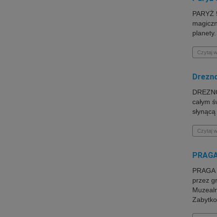
PARYŻ 5
magiczn
planety.
Czytaj w
Drezn
DREZNO 
całym ś
słynącą
Czytaj w
PRAGA 
PRAGA 2
przez g
Muzealn
Zabytkow