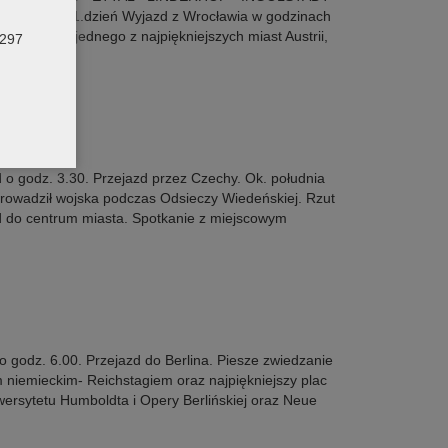
program: 1.dzień Wyjazd z Wrocławia w godzinach
lzburga – jednego z najpiękniejszych miast Austrii,
0297
o godz. 3.30. Przejazd przez Czechy. Ok. południa
 prowadził wojska podczas Odsieczy Wiedeńskiej. Rzut
d do centrum miasta. Spotkanie z miejscowym
odz. 6.00. Przejazd do Berlina. Piesze zwiedzanie
 niemieckim- Reichstagiem oraz najpiękniejszy plac
ersytetu Humboldta i Opery Berlińskiej oraz Neue