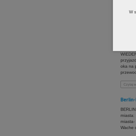
MONACHI
nocnych
W s
miejsca 
Czytaj w
Wiedeń
WIEDEŃ 
przyjaz
oka na 
przewod
Czytaj w
Berlin
BERLIN 
miasta:
miasta-
Wache or