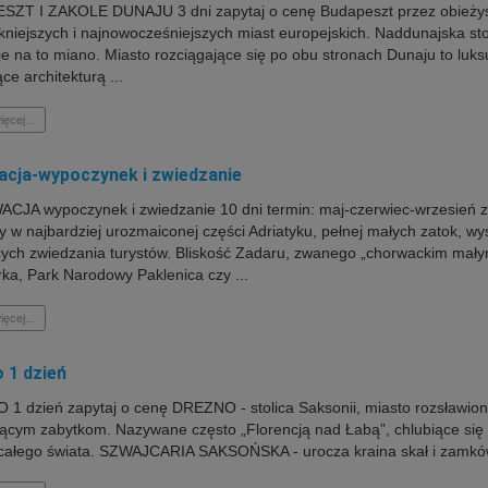
ZT I ZAKOLE DUNAJU 3 dni zapytaj o cenę Budapeszt przez obieżyśw
ękniejszych i najnowocześniejszych miast europejskich. Naddunajska 
je na to miano. Miasto rozciągające się po obu stronach Dunaju to luk
ce architekturą ...
ięcej...
cja-wypoczynek i zwiedzanie
JA wypoczynek i zwiedzanie 10 dni termin: maj-czerwiec-wrzesień za
y w najbardziej urozmaiconej części Adriatyku, pełnej małych zatok, w
ych zwiedzania turystów. Bliskość Zadaru, zwanego „chorwackim ma
rka, Park Narodowy Paklenica czy ...
ięcej...
 1 dzień
1 dzień zapytaj o cenę DREZNO - stolica Saksonii, miasto rozsławione
ącym zabytkom. Nazywane często „Florencją nad Łabą”, chlubiące się S
 całego świata. SZWAJCARIA SAKSOŃSKA - urocza kraina skał i zamków,