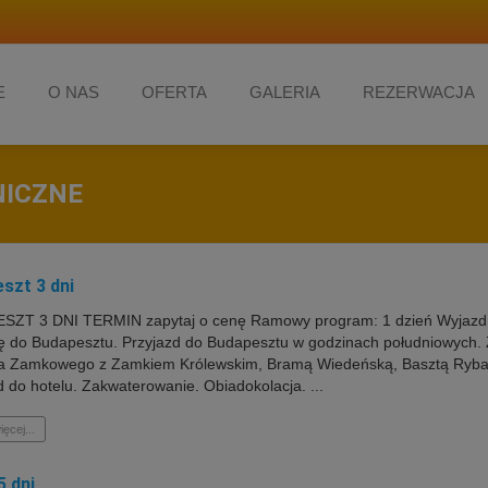
E
O NAS
OFERTA
GALERIA
REZERWACJA
NICZNE
szt 3 dni
ZT 3 DNI TERMIN zapytaj o cenę Ramowy program: 1 dzień Wyjazd z 
ę do Budapesztu. Przyjazd do Budapesztu w godzinach południowych. Z
 Zamkowego z Zamkiem Królewskim, Bramą Wiedeńską, Basztą Ryback
d do hotelu. Zakwaterowanie. Obiadokolacja. ...
ięcej...
5 dni