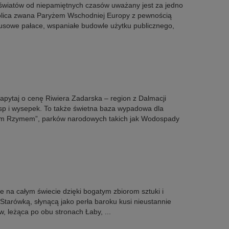
iatów od niepamiętnych czasów uważany jest za jedno
stolica zwana Paryżem Wschodniej Europy z pewnością
susowe pałace, wspaniałe budowle użytku publicznego,
pytaj o cenę Riwiera Zadarska – region z Dalmacji
ysp i wysepek. To także świetna baza wypadowa dla
łym Rzymem”, parków narodowych takich jak Wodospady
 na całym świecie dzięki bogatym zbiorom sztuki i
tarówką, słynącą jako perła baroku kusi nieustannie
 leżąca po obu stronach Łaby, ...