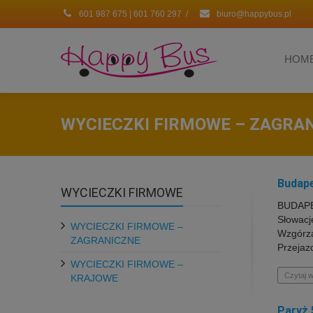
601 987 675 | 601 760 297
/
biuro@happybus.pl
HOM
WYCIECZKI FIRMOWE – ZAGRA
Budape
WYCIECZKI FIRMOWE
BUDAPES
Słowacj
WYCIECZKI FIRMOWE –
Wzgórza
ZAGRANICZNE
Przejaz
WYCIECZKI FIRMOWE –
Czytaj w
KRAJOWE
Paryż 