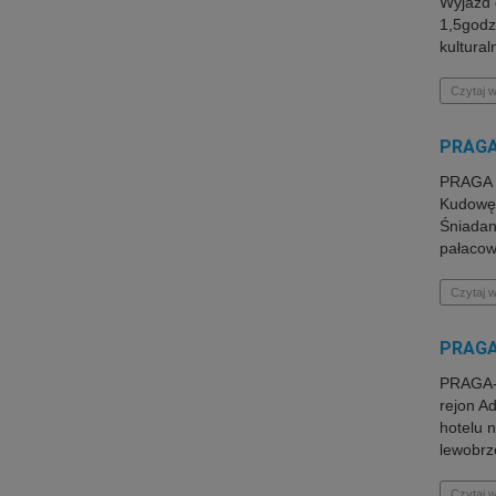
Wyjazd 
1,5godz
kultura
Czytaj w
PRAGA
PRAGA -
Kudowę 
Śniadan
pałacow
Czytaj w
PRAGA
PRAGA-S
rejon A
hotelu 
lewobrz
Czytaj w