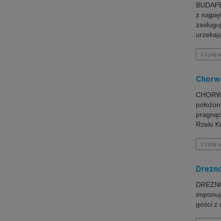
BUDAPES
z najpi
zasługu
urzekają
Czytaj w
Chorwa
CHORWAC
położon
pragnąc
Rzeki K
Czytaj w
Drezno
DREZNO 
imponuj
gości z