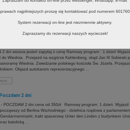
Zapraszam do kontaktu on-line przez Messenger, Whatsapp, e-mail.
UM - NORYMBERGA cena od 1100zł termin: wiosna - jesień Ramowy 
. Przejazd przez Czechy do Austrii. W godzinach rannych przyjazd do Sa
prawach najpilniejszych proszę się kontaktować pod numerem 60176
urodzenia W.A. ...
System rezerwacji on-line jest niezmiennie aktywny.
ięcej...
Zapraszamy do rezerwacji naszych wycieczek!
 2 dni
2 dni wiosna-jesień zapytaj o cenę Ramowy program: .1.dzień Wyjazd 
d do Wiednia.. Przejazd na wzgórze Kahlenberg, skąd Jan III Sobieski
panoramę Wiednia. Zwiedzanie polskiego kościoła Św. Józefa. Przejaz
nikiem. Objazd autokarem reprezentacyjnego ...
ięcej...
-Poczdam 2 dni
- POCZDAM 2 dni cena od 350zł Ramowy program: 1 dzień. Wyjazd o g
 począwszy od Berlina Wschodniego - dzielnica rządowa z parlamentem
 Gendarmenmarkt, trakt spacerowy Unter den Linden z budynkiem Uniw
az katolicką ...