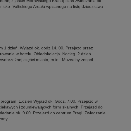
jednej z jaskiń Morawskiego Krasu( czas zwiedzania ok.
icko- Valtickiego Areału wpisanego na listę dziedzictwa
 1.dzień. Wyjazd ok. godz.14..00. Przejazd przez
owanie w hotelu. Obiadokolacja. Nocleg. 2.dzień
ewobrzeżnej części miasta, m.in.: Muzealny zespół
rogram: 1.dzień Wyjazd ok. Godz. 7.00. Przejazd w
ciekawych i zdumiewających form skalnych. Przejazd do
iadanie ok. 9.00. Przejazd do centrum Pragi. Zwiedzanie
any ...