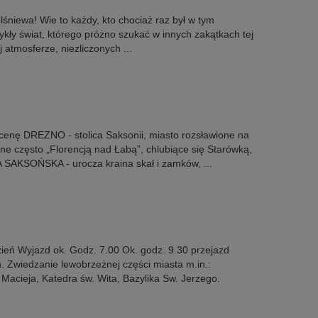
śniewa! Wie to każdy, kto chociaż raz był w tym
ły świat, którego próżno szukać w innych zakątkach tej
j atmosferze, niezliczonych ...
nę DREZNO - stolica Saksonii, miasto rozsławione na
e często „Florencją nad Łabą”, chlubiące się Starówką,
A SAKSOŃSKA - urocza kraina skał i zamków, ...
eń Wyjazd ok. Godz. 7.00 Ok. godz. 9.30 przejazd
 Zwiedzanie lewobrzeżnej części miasta m.in.:
cieja, Katedra św. Wita, Bazylika Sw. Jerzego.