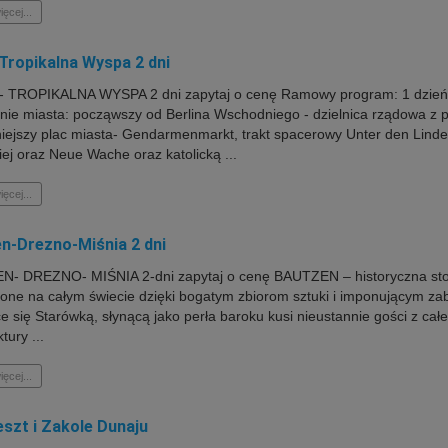
ięcej...
-Tropikalna Wyspa 2 dni
 TROPIKALNA WYSPA 2 dni zapytaj o cenę Ramowy program: 1 dzień. W
nie miasta: począwszy od Berlina Wschodniego - dzielnica rządowa z
niejszy plac miasta- Gendarmenmarkt, trakt spacerowy Unter den Lind
iej oraz Neue Wache oraz katolicką ...
ięcej...
n-Drezno-Miśnia 2 dni
- DREZNO- MIŚNIA 2-dni zapytaj o cenę BAUTZEN – historyczna stol
ione na całym świecie dzięki bogatym zbiorom sztuki i imponującym z
ce się Starówką, słynącą jako perła baroku kusi nieustannie gości z ca
ury ...
ięcej...
szt i Zakole Dunaju