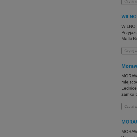
Czytaj w
WILNO 
WILNO -
Przyjaz
Matki B
Czytaj w
Morawy
MORAWY 
miejsco
Lednice
zamku b
Czytaj w
MORAW
MORAWY-