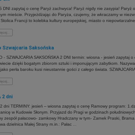
 DNI zapytaj o cenę Paryż zachwyca! Paryż nigdy nie zasypia! Paryż ol
ym mieście. Przyjeżdżając do Paryża, czujemy, że wkraczamy w niezwyk
 Stolica Francji to kolebka kultury europejskiej, miasto o niepowtarzalne
ięcej...
o Szwajcaria Saksońska
- SZWAJCARIA SAKSOŃSKA 2 DNI termin: wiosna - jesień zapytaj o ce
wiecie dzięki bogatym zbiorom sztuki i imponującym zabytkom. Nazywan
 jako perła baroku kusi nieustannie gości z całego świata. SZWAJCARI
ięcej...
2 dni
 dni TERMINY: jesień – wiosna zapytaj o cenę Ramowy program: 1.dzi
ranicę w Kudowie Słonym. Przyjazd do Pragi w godzinach południowych.
y zespół pałacowo- zamkowy Hradczany w tym- Zamek Praski, Brama Ma
a dzielnica Małej Strany m.in.: Pałac ...