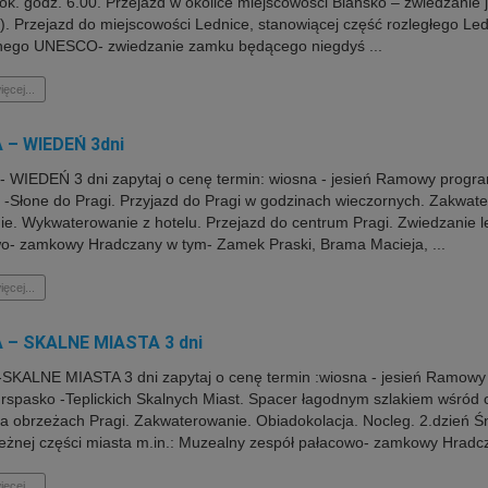
ok. godz. 6.00. Przejazd w okolice miejscowości Blansko – zwiedzanie 
). Przejazd do miejscowości Lednice, stanowiącej część rozległego Ledn
lnego UNESCO- zwiedzanie zamku będącego niegdyś ...
ięcej...
 – WIEDEŃ 3dni
 WIEDEŃ 3 dni zapytaj o cenę termin: wiosna - jesień Ramowy program
-Słone do Pragi. Przyjazd do Pragi w godzinach wieczornych. Zakwater
ie. Wykwaterowanie z hotelu. Przejazd do centrum Pragi. Zwiedzanie l
o- zamkowy Hradczany w tym- Zamek Praski, Brama Macieja, ...
ięcej...
 – SKALNE MIASTA 3 dni
KALNE MIASTA 3 dni zapytaj o cenę termin :wiosna - jesień Ramowy p
drspasko -Teplickich Skalnych Miast. Spacer łagodnym szlakiem wśród 
na obrzeżach Pragi. Zakwaterowanie. Obiadokolacja. Nocleg. 2.dzień Śn
eżnej części miasta m.in.: Muzealny zespół pałacowo- zamkowy Hradcz
ięcej...