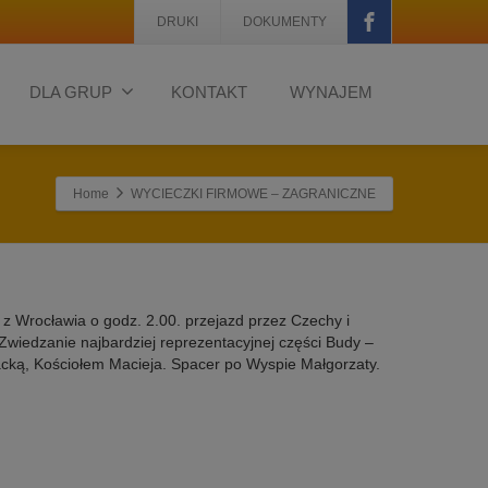
DRUKI
DOKUMENTY
DLA GRUP
KONTAKT
WYNAJEM
Home
WYCIECZKI FIRMOWE – ZAGRANICZNE
Wrocławia o godz. 2.00. przejazd przez Czechy i
wiedzanie najbardziej reprezentacyjnej części Budy –
ą, Kościołem Macieja. Spacer po Wyspie Małgorzaty.