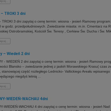
ięcej...
– TROKI 3 dni
 TROKI 3 dni zapytaj o cenę termin: wiosna - jesień Ramowy program: 
d w godz. przedpołudniowych. Zwiedzanie miasta: m.in. Cmentarz na R
oskiej Ostrobramskiej, Kościół Św. Teresy , Cerkiew Św. Ducha i Św. Mi
ięcej...
 – Wiedeń 2 dni
- WIEDEŃ 2 dni zapytaj o cenę termin: wiosna - jesień Ramowy progra
wości Blansko – zwiedzanie jednej z jaskiń Morawskiego Krasu( czas z
, stanowiącej część rozległego Lednicko- Valtickiego Areału wpisanego
ędącego niegdyś letnią ...
ięcej...
Y-WIEDEŃ-WACHAU 4dni
WIEDEŃ-WACHAU 4 dni zapytaj o cenę termin: wiosna - jesień Nad