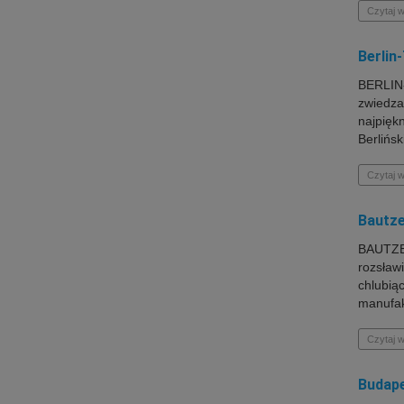
Czytaj w
Berlin
BERLIN-
zwiedza
najpięk
Berlińsk
Czytaj w
Bautze
BAUTZEN
rozsław
chlubią
manufakt
Czytaj w
Budape