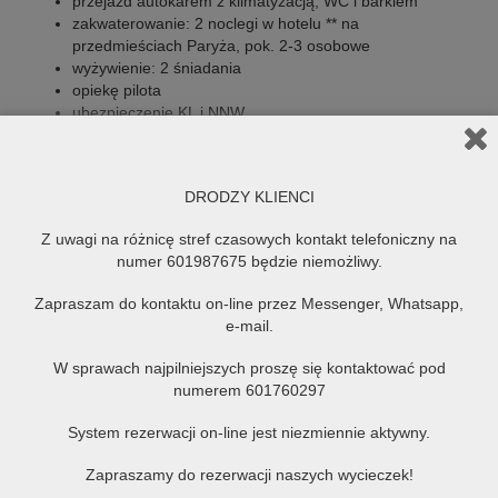
przejazd autokarem z klimatyzacją, WC i barkiem
zakwaterowanie: 2 noclegi w hotelu ** na
przedmieściach Paryża, pok. 2-3 osobowe
wyżywienie: 2 śniadania
opiekę pilota
ubezpieczenie KL i NNW
UWAGA:
DRODZY KLIENCI
Cena wycieczki nie obejmuje biletów wstępu do
zwiedzanych obiektów (max ok.60 EURO).
Z uwagi na różnicę stref czasowych kontakt telefoniczny na
Kolejność zwiedzania może ulec zmianie.
numer 601987675 będzie niemożliwy.
Szczegółowy program ustala pilot. Pilot nie
oprowadza wewnątrz obiektów i po muzeach.
Zapraszam do kontaktu on-line przez Messenger, Whatsapp,
Istnieje możliwość wykupienia 3 obiadokolacji w cenie
e-mail.
ok.20 Euro – Biletów na metro (ok. 6-8 przejazdów ok.
15 Euro) – Dopłata do pokoju 1-osobowego 30EUR
W sprawach najpilniejszych proszę się kontaktować pod
numerem 601760297
System rezerwacji on-line jest niezmiennie aktywny.
FIRMOWE - ZAGRANICZNE
Zapraszamy do rezerwacji naszych wycieczek!