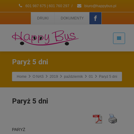
601 987 675 | 601 760 297
/
biuro@happybus.pl
DRUKI
DOKUMENTY
Paryż 5 dni
Home
O NAS
2019
październik
01
Paryż 5 dni
Paryż 5 dni
PARYŻ