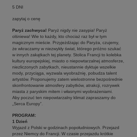
5 DNI
zapytaj o cenę
Paryż zachwyca!
Paryż nigdy nie zasypia! Paryż
olśniewa! Wie to każdy, kto chociaż raz był w tym
magicznym mieście. Przyjeżdżając do Paryża, czujemy,
że wkraczamy w niezwykły świat, którego próżno szukać
w innych zakątkach tej planety. Stolica Francji to kolebka
kultury europejskiej, miasto o niepowtarzalnej atmosferze,
niezliczonych zabytkach, nieustannie dyktuje wszelkie
mody, przyciąga, wyzwala wyobraźnię, pobudza talent
artystów. Proponujemy zatem wielostronne bezpośrednie
skonfrontowanie atmosfery zabytków, atrakcji, rozrywek
miasta z paryskim mitem i własnymi wyobrażeniami.
Aby poczuć ten niepowtarzalny klimat zapraszamy do
„Serca Europy”.
PROGRAM:
1 Dzień
Wyjazd z Polski w godzinach popołudniowych. Przejazd
przez Niemcy do Francji. W czasie przejazdu krótkie