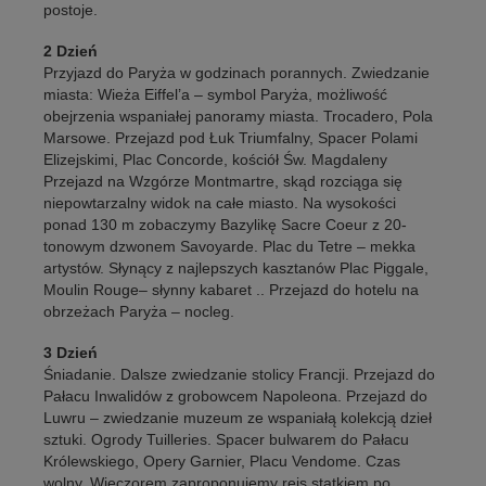
postoje.
2 Dzień
Przyjazd do Paryża w godzinach porannych. Zwiedzanie
miasta: Wieża Eiffel’a – symbol Paryża, możliwość
obejrzenia wspaniałej panoramy miasta. Trocadero, Pola
Marsowe. Przejazd pod Łuk Triumfalny, Spacer Polami
Elizejskimi, Plac Concorde, kościół Św. Magdaleny
Przejazd na Wzgórze Montmartre, skąd rozciąga się
niepowtarzalny widok na całe miasto. Na wysokości
ponad 130 m zobaczymy Bazylikę Sacre Coeur z 20-
tonowym dzwonem Savoyarde. Plac du Tetre – mekka
artystów. Słynący z najlepszych kasztanów Plac Piggale,
Moulin Rouge– słynny kabaret .. Przejazd do hotelu na
obrzeżach Paryża – nocleg.
3 Dzień
Śniadanie. Dalsze zwiedzanie stolicy Francji. Przejazd do
Pałacu Inwalidów z grobowcem Napoleona. Przejazd do
Luwru – zwiedzanie muzeum ze wspaniałą kolekcją dzieł
sztuki. Ogrody Tuilleries. Spacer bulwarem do Pałacu
Królewskiego, Opery Garnier, Placu Vendome. Czas
wolny. Wieczorem zaproponujemy rejs statkiem po