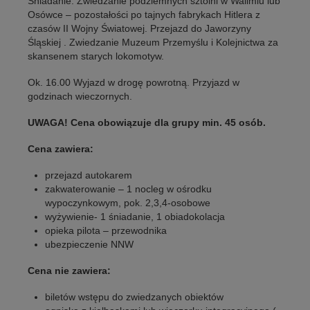
Śniadanie. Zwiedzanie podziemnych sztolni w Walimiu lub
Osówce – pozostałości po tajnych fabrykach Hitlera z
czasów II Wojny Światowej. Przejazd do Jaworzyny
Śląskiej . Zwiedzanie Muzeum Przemyślu i Kolejnictwa za
skansenem starych lokomotyw.
Ok. 16.00 Wyjazd w drogę powrotną. Przyjazd w
godzinach wieczornych.
UWAGA! Cena obowiązuje dla grupy min. 45 osób.
Cena zawiera:
przejazd autokarem
zakwaterowanie – 1 nocleg w ośrodku
wypoczynkowym, pok. 2,3,4-osobowe
wyżywienie- 1 śniadanie, 1 obiadokolacja
opieka pilota – przewodnika
ubezpieczenie NNW
Cena nie zawiera:
biletów wstępu do zwiedzanych obiektów