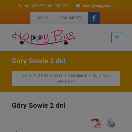
601 987 675 | 601 760 297
/
biuro@happybus.pl
DRUKI
DOKUMENTY
Góry Sowie 2 dni
Home
O NAS
2019
październik
01
Góry
Sowie 2 dni
Góry Sowie 2 dni