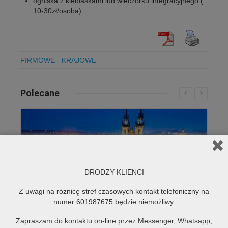
ogniska z kiełbaskami lub wieczorku integracyjnego (
10-30zł/osoba)
FIRMOWE - KRAJOWE
Polecane
Czytaj więcej...
DRODZY KLIENCI
Z uwagi na różnicę stref czasowych kontakt telefoniczny na
numer 601987675 będzie niemożliwy.
Zapraszam do kontaktu on-line przez Messenger, Whatsapp,
Jarmark świąteczny PRAGA | 1 dzień | Cena 115zł