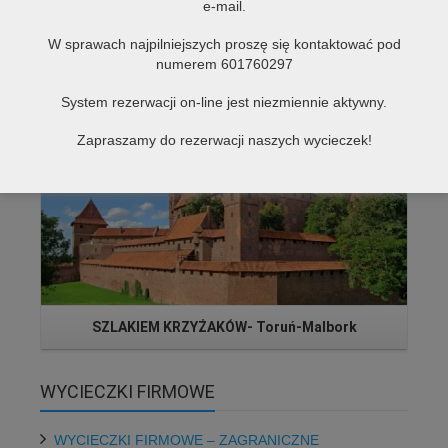
e-mail.
W sprawach najpilniejszych proszę się kontaktować pod
PRAGA – SKALNE MIASTA 3 dni
numerem 601760297
Czytaj więcej...
System rezerwacji on-line jest niezmiennie aktywny.
Zapraszamy do rezerwacji naszych wycieczek!
SZLAKIEM KRZYŻAKÓW- Toruń-Malbork
WYCIECZKI FIRMOWE
WYCIECZKI FIRMOWE – ZAGRANICZNE