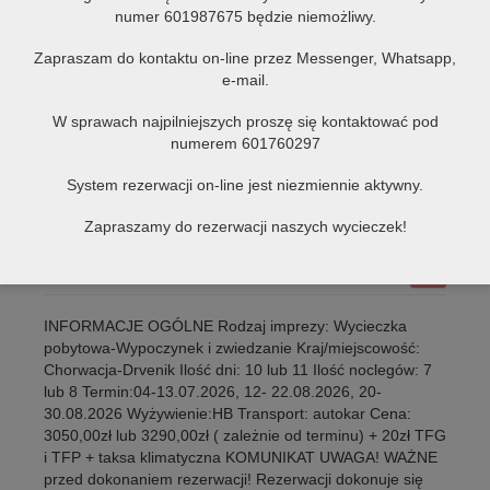
numer 601987675 będzie niemożliwy.
Zapraszam do kontaktu on-line przez Messenger, Whatsapp,
e-mail.
W sprawach najpilniejszych proszę się kontaktować pod
numerem 601760297
System rezerwacji on-line jest niezmiennie aktywny.
CHORWACJA- DRVENIK wypoczynek i
Zapraszamy do rezerwacji naszych wycieczek!
zwiedzanie 11 dni
28 kwietnia 2025
0
1
INFORMACJE OGÓLNE Rodzaj imprezy: Wycieczka
pobytowa-Wypoczynek i zwiedzanie Kraj/miejscowość:
Chorwacja-Drvenik Ilość dni: 10 lub 11 Ilość noclegów: 7
lub 8 Termin:04-13.07.2026, 12- 22.08.2026, 20-
30.08.2026 Wyżywienie:HB Transport: autokar Cena:
3050,00zł lub 3290,00zł ( zależnie od terminu) + 20zł TFG
i TFP + taksa klimatyczna KOMUNIKAT UWAGA! WAŻNE
przed dokonaniem rezerwacji! Rezerwacji dokonuje się