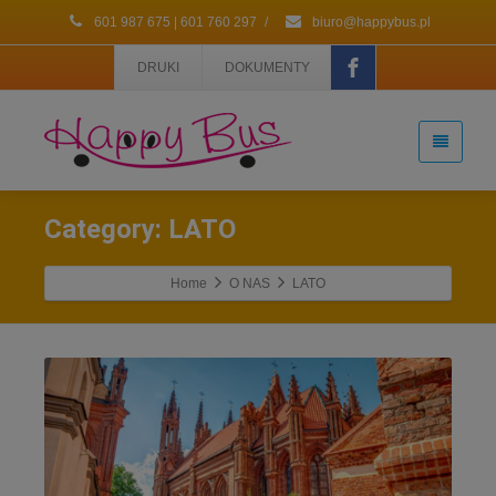
601 987 675 | 601 760 297
/
biuro@happybus.pl
DRUKI
DOKUMENTY
Category: LATO
Home
O NAS
LATO