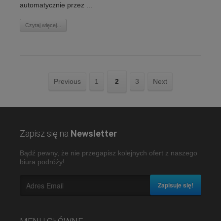
automatycznie przez ...
Czytaj więcej...
Previous
1
2
3
Next
Zapisz się na
Newsletter
Bądź pewny, że nie przegapisz kolejnych ofert z naszego
biura podróży!
Zapisuje się!