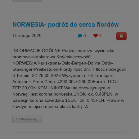
NORWEGIA- podróż do serca fiordów
11 lutego 2026
0
1
INFORMACJE OGÓLNE Rodzaj imprezy: wycieczka
promowo-autokarowa Kraj/miejscowość:
NORWEGIA/Karlsktrona-Oslo-Bergen-Dolina Oddy-
Stavanger-Preikestolen-Fiordy Ilość dni: 7 Ilość noclegów:
6 Termin: 22-28.08.2026 Wyżywienie: HB Transport:
Autokar + Prom Cena: 4290,00zł+290,00Euro + TFG i
TFP 20,00zł KOMUNIKAT Walutą obowiązującą w
Norwegii jest korona norweska 1NOK=ok. 0,45PLN, w
Szwecji- korona szwedzka 1SEK= ok. 0,43PLN. Prawie w
każdym miejscu można płacić kartą. W ...
Czytaj więcej...