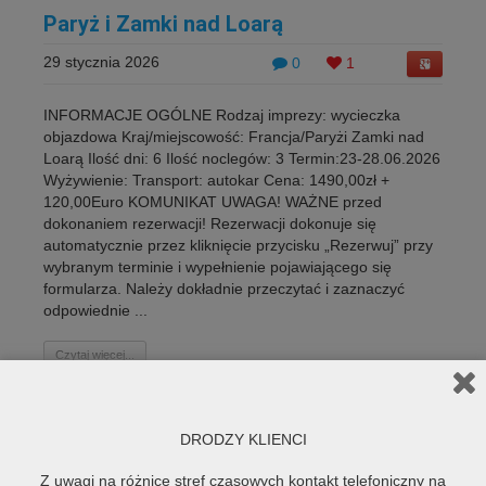
Paryż i Zamki nad Loarą
29 stycznia 2026
0
1
INFORMACJE OGÓLNE Rodzaj imprezy: wycieczka
objazdowa Kraj/miejscowość: Francja/Paryżi Zamki nad
Loarą Ilość dni: 6 Ilość noclegów: 3 Termin:23-28.06.2026
Wyżywienie: Transport: autokar Cena: 1490,00zł +
120,00Euro KOMUNIKAT UWAGA! WAŻNE przed
dokonaniem rezerwacji! Rezerwacji dokonuje się
automatycznie przez kliknięcie przycisku „Rezerwuj” przy
wybranym terminie i wypełnienie pojawiającego się
formularza. Należy dokładnie przeczytać i zaznaczyć
odpowiednie ...
Czytaj więcej...
DRODZY KLIENCI
Z uwagi na różnicę stref czasowych kontakt telefoniczny na