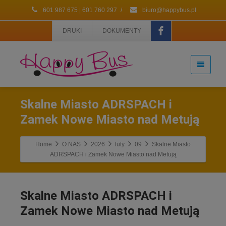
601 987 675 | 601 760 297
/
biuro@happybus.pl
DRUKI
DOKUMENTY
Skalne Miasto ADRSPACH i
Zamek Nowe Miasto nad Metują
Home
O NAS
2026
luty
09
Skalne Miasto
ADRSPACH i Zamek Nowe Miasto nad Metują
Skalne Miasto ADRSPACH i
Zamek Nowe Miasto nad Metują