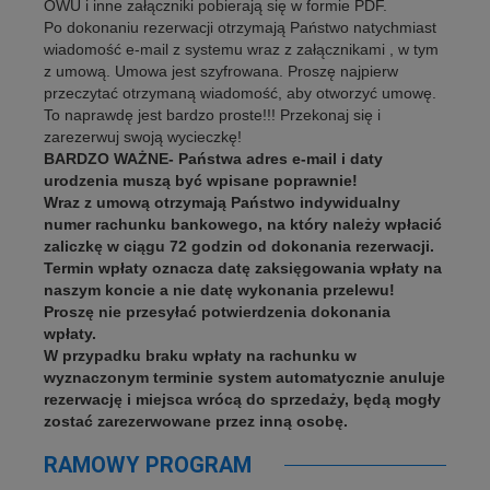
OWU i inne załączniki pobierają się w formie PDF.
Po dokonaniu rezerwacji otrzymają Państwo natychmiast
wiadomość e-mail z systemu wraz z załącznikami , w tym
z umową. Umowa jest szyfrowana. Proszę najpierw
przeczytać otrzymaną wiadomość, aby otworzyć umowę.
To naprawdę jest bardzo proste!!! Przekonaj się i
zarezerwuj swoją wycieczkę!
BARDZO WAŻNE- Państwa adres e-mail i daty
urodzenia muszą być wpisane poprawnie!
Wraz z umową otrzymają Państwo indywidualny
numer rachunku bankowego, na który należy wpłacić
zaliczkę w ciągu 72 godzin od dokonania rezerwacji.
Termin wpłaty oznacza datę zaksięgowania wpłaty na
naszym koncie a nie datę wykonania przelewu!
Proszę nie przesyłać potwierdzenia dokonania
wpłaty.
W przypadku braku wpłaty na rachunku w
wyznaczonym terminie system automatycznie anuluje
rezerwację i miejsca wrócą do sprzedaży, będą mogły
zostać zarezerwowane przez inną osobę.
RAMOWY PROGRAM