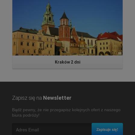
C
Kraków 2 dni
Zapisz się na
Newsletter
Bądź pewny, że nie przegapisz kolejnych ofert z naszego
biura podróży!
Zapisuje się!