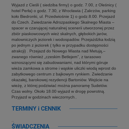
Wyjazd z Cieśli ( siedziba firmy) o godz. 7.00, z Oleśnicy (
hotel Perła) o godz. 7.30, z Wrocławia ( Zakrzów, parking
koło Biedronki, ul. Przedwiośnie 1) o godz.8.00. Przejazd
do Czech. Zwiedzanie Adrszpaskiego Skalnego Miasta –
spacer w czarującej naturalnej scenerii utworzonej przez
zbiór piaskowcowych wież skalnych, głębokich jarów,
malowniczych jeziorek i wodospadów. Przejażdżka łodzią
po jednym z jeziorek ( tylko w przypadku dostępności
atrakcji) . Przejazd do Nowego Miasta nad Metują,–
zwanego również „czeskim Betlejem”, z tarasowo
wznoszącymi się zabudowaniami, nad którymi góruje
wieża zamkowa a strome i wąskie uliczki wiodą wprost do
zabytkowego centrum z bajkowym rynkiem. Zwiedzanie
okazałej, barokowej rezydencji Bartoniów. Wejście na
wieżę, z której podziwiać można panoramę Sudetów.
Czas wolny. Około 18.00 wyjazd w drogę powrotną.
Przyjazd w godzinach wieczornych..
TERMINY i CENNIK
..
ŚWIADCZENIA