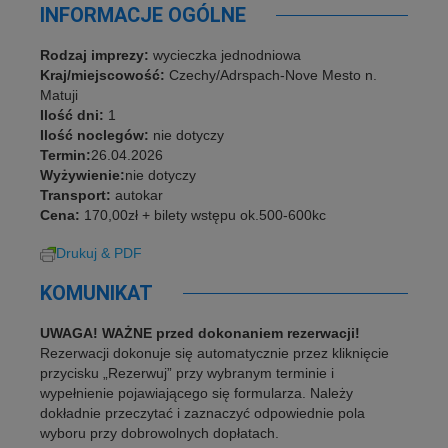
INFORMACJE OGÓLNE
Rodzaj imprezy:
wycieczka jednodniowa
Kraj/miejscowość:
Czechy/Adrspach-Nove Mesto n.
Matuji
Ilość dni:
1
Ilość noclegów:
nie dotyczy
Termin:
26.04.2026
Wyżywienie:
nie dotyczy
Transport:
autokar
Cena:
170,00zł + bilety wstępu ok.500-600kc
Drukuj & PDF
KOMUNIKAT
UWAGA! WAŻNE przed dokonaniem rezerwacji!
Rezerwacji dokonuje się automatycznie przez kliknięcie
przycisku „Rezerwuj” przy wybranym terminie i
wypełnienie pojawiającego się formularza. Należy
dokładnie przeczytać i zaznaczyć odpowiednie pola
wyboru przy dobrowolnych dopłatach.