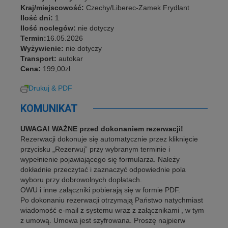
Kraj/miejscowość:
Czechy/Liberec-Zamek Frydlant
Ilość dni:
1
Ilość noclegów:
nie dotyczy
Termin:
16.05.2026
Wyżywienie:
nie dotyczy
Transport:
autokar
Cena:
199,00zł
Drukuj & PDF
KOMUNIKAT
UWAGA! WAŻNE przed dokonaniem rezerwacji!
Rezerwacji dokonuje się automatycznie przez kliknięcie
przycisku „Rezerwuj” przy wybranym terminie i
wypełnienie pojawiającego się formularza. Należy
dokładnie przeczytać i zaznaczyć odpowiednie pola
wyboru przy dobrowolnych dopłatach.
OWU i inne załączniki pobierają się w formie PDF.
Po dokonaniu rezerwacji otrzymają Państwo natychmiast
wiadomość e-mail z systemu wraz z załącznikami , w tym
z umową. Umowa jest szyfrowana. Proszę najpierw