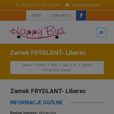
601 987 675 | 601 760 297
/
biuro@happybus.pl
DRUKI
DOKUMENTY
Zamek FRYDLANT- Liberec
Home
O NAS
2025
maj
15
Zamek
FRYDLANT- Liberec
Zamek FRYDLANT- Liberec
INFORMACJE OGÓLNE
Rodzaj imprezy:
Wycieczka