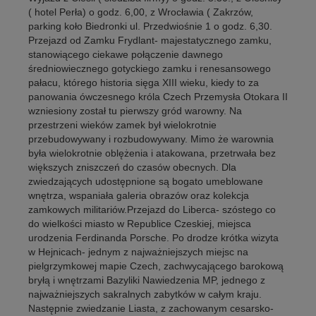
( hotel Perła) o godz. 6,00, z Wrocławia ( Zakrzów,
parking koło Biedronki ul. Przedwiośnie 1 o godz. 6,30.
Przejazd od Zamku Frydlant- majestatycznego zamku,
stanowiącego ciekawe połączenie dawnego
średniowiecznego gotyckiego zamku i renesansowego
pałacu, którego historia sięga XIII wieku, kiedy to za
panowania ówczesnego króla Czech Przemysła Otokara II
wzniesiony został tu pierwszy gród warowny. Na
przestrzeni wieków zamek był wielokrotnie
przebudowywany i rozbudowywany. Mimo że warownia
była wielokrotnie oblężenia i atakowana, przetrwała bez
większych zniszczeń do czasów obecnych. Dla
zwiedzających udostępnione są bogato umeblowane
wnętrza, wspaniała galeria obrazów oraz kolekcja
zamkowych militariów.Przejazd do Liberca- szóstego co
do wielkości miasto w Republice Czeskiej, miejsca
urodzenia Ferdinanda Porsche. Po drodze krótka wizyta
w Hejnicach- jednym z najważniejszych miejsc na
pielgrzymkowej mapie Czech, zachwycającego barokową
bryłą i wnętrzami Bazyliki Nawiedzenia MP, jednego z
najważniejszych sakralnych zabytków w całym kraju.
Następnie zwiedzanie Liasta, z zachowanym cesarsko-