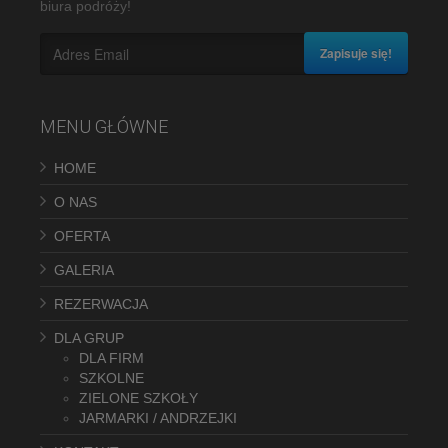
biura podróży!
Zapisuje się!
MENU GŁÓWNE
HOME
O NAS
OFERTA
GALERIA
REZERWACJA
DLA GRUP
DLA FIRM
SZKOLNE
ZIELONE SZKOŁY
JARMARKI / ANDRZEJKI