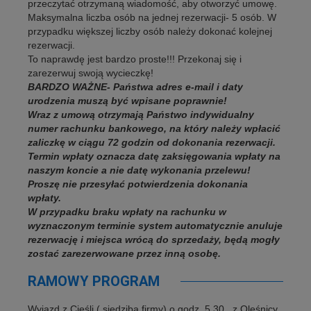
przeczytać otrzymaną wiadomość, aby otworzyć umowę.
Maksymalna liczba osób na jednej rezerwacji- 5 osób. W
przypadku większej liczby osób należy dokonać kolejnej
rezerwacji.
To naprawdę jest bardzo proste!!! Przekonaj się i
zarezerwuj swoją wycieczkę!
BARDZO WAŻNE- Państwa adres e-mail i daty
urodzenia muszą być wpisane poprawnie!
Wraz z umową otrzymają Państwo indywidualny
numer rachunku bankowego, na który należy wpłacić
zaliczkę w ciągu 72 godzin od dokonania rezerwacji.
Termin wpłaty oznacza datę zaksięgowania wpłaty na
naszym koncie a nie datę wykonania przelewu!
Proszę nie przesyłać potwierdzenia dokonania
wpłaty.
W przypadku braku wpłaty na rachunku w
wyznaczonym terminie system automatycznie anuluje
rezerwację i miejsca wrócą do sprzedaży, będą mogły
zostać zarezerwowane przez inną osobę.
RAMOWY PROGRAM
Wyjazd z Cieśli ( siedziba firmy) o godz. 5.30., z Oleśnicy