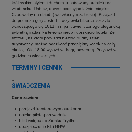
królewskim stylem i duchem: inspirowany architekturą
wiedeńską: Ratusz, dawne secesyjne łaźnie miejskie.
Czas wolny na obiad. ( we własnym zakresie). Przejazd
do podnóża góry Ještěd – wizytówki Liberca, szczytu
wznoszącego się 1012 m n.p.m, zwieńczonego elegancką
sylwetką nadajnika telewizyjnego i górskiego hotelu. Ze
szczytu, na który prowadzi niezbyt trudny szlak
turystyczny, można podziwiać przepiękny widok na całą
okolicę. Ok. 18.00 wyjazd w drogę powrotną. Przyjazd w
godzinach wieczornych
TERMINY i CENNIK
..
ŚWIADCZENIA
Cena zawiera
przejazd komfortowym autokarem
opieka pilota-przewodnika
bilet wstępu do Zamku Frydlant
ubezpieczenie KL i NNW