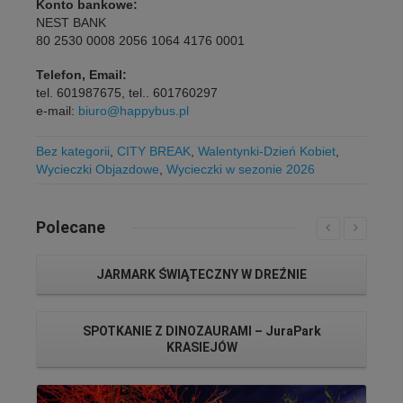
Konto bankowe:
NEST BANK
80 2530 0008 2056 1064 4176 0001
Telefon, Email:
tel. 601987675, tel.. 601760297
e-mail:
biuro@happybus.pl
Bez kategorii
,
CITY BREAK
,
Walentynki-Dzień Kobiet
,
Wycieczki Objazdowe
,
Wycieczki w sezonie 2026
Polecane
JARMARK ŚWIĄTECZNY W DREŹNIE
SPOTKANIE Z DINOZAURAMI – JuraPark
KRASIEJÓW
Czytaj więcej...