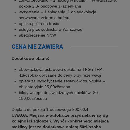
zakwaterowanie – 1 nocleg w hotelu *** w Warszawie,
pokoje 2,3- osobowe z łazienkami
wyżywienie – 1 śniadanie, 1 obiadokolacja,
serwowane w formie bufetu
opieka pilota na trasie
usługa przewodnicka w Warszawie
ubezpieczenie NNW
CENA NIE ZAWIERA
Dodatkowo płatne:
obowiązkowa ustawowa opłata na TFG i TFP-
4zł/osoba- doliczane do ceny przy rezerwacji
opłata za wypożyczenie zestawów tour-guide –
obligatoryjnie 25,00zł/osoba
bilety wstępu do zwiedzanych obiektów- 80-
150,00zł/osoba
Dopłata do pokoju 1-oosbowego 200,00zł
UWAGA. Miejsca w autokarze przydzielane są wg
kolejności zgłoszeń. Wybór konkretnego miejsca
możliwy jest za dodatkową opłatą 50zł/osoba.