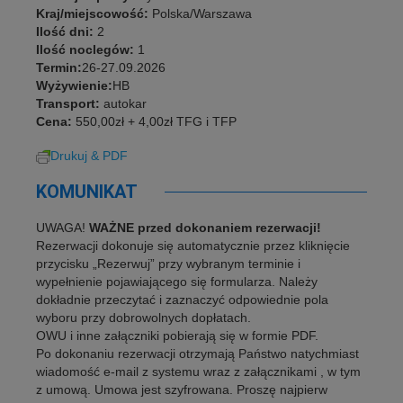
Kraj/miejscowość:
Polska/Warszawa
Ilość dni:
2
Ilość noclegów:
1
Termin:
26-27.09.2026
Wyżywienie:
HB
Transport:
autokar
Cena:
550,00zł + 4,00zł TFG i TFP
Drukuj & PDF
KOMUNIKAT
UWAGA!
WAŻNE przed dokonaniem rezerwacji!
Rezerwacji dokonuje się automatycznie przez kliknięcie
przycisku „Rezerwuj” przy wybranym terminie i
wypełnienie pojawiającego się formularza. Należy
dokładnie przeczytać i zaznaczyć odpowiednie pola
wyboru przy dobrowolnych dopłatach.
OWU i inne załączniki pobierają się w formie PDF.
Po dokonaniu rezerwacji otrzymają Państwo natychmiast
wiadomość e-mail z systemu wraz z załącznikami , w tym
z umową. Umowa jest szyfrowana. Proszę najpierw