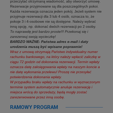
przeczytać otrzymaną wiadomość, aby otworzyć umowę.
Rezerwacje przyjmowane są dla poszczególnych pokoi.
Każda rezerwacja oznacza jeden pokój. Jeżeli system nie
przyjmuje rezerwacji dla 3 lub 4 osób, oznacza to, że
pokoje 3 i 4-osobowe nie są dostępne. Należy wybrać
inną opcję, np. dokonać dwóch rezerwacji po 2 osoby.
To naprawdę jest bardzo proste!!! Przekonaj się i
zarezerwuj swoją wycieczkę!
BARDZO WAŻNE- Państwa adres e-mail i daty
urodzenia muszą być wpisane poprawnie!
Wraz z umową otrzymają Państwo indywidualny numer
rachunku bankowego, na który należy wpłacić zaliczkę w
ciągu 72 godzin od dokonania rezerwacji. Termin wpłaty
oznacza datę zaksięgowania wpłaty na naszym koncie a
nie datę wykonania przelewu! Proszę nie przesyłać
potwierdzenia dokonania wpłaty.
W przypadku braku wpłaty na rachunku w wyznaczonym
terminie system automatycznie anuluje rezerwację i
miejsca wrócą do sprzedaży, będą mogły zostać
zarezerwowane przez inną osobę.
RAMOWY PROGRAM