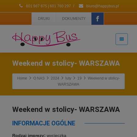
601 987 675 | 601 760 297
/
biuro@happybus.pl
DRUKI
DOKUMENTY
Weekend w stolicy- WARSZAWA
Home
O NAS
2024
luty
19
Weekend w stolicy-
WARSZAWA
Weekend w stolicy- WARSZAWA
INFORMACJE OGÓLNE
Rodzaj imprezy:
wycieczka