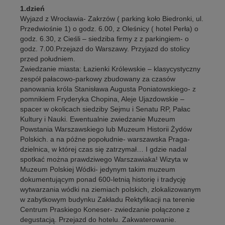
1.dzień
Wyjazd z Wrocławia- Zakrzów ( parking koło Biedronki, ul.
Przedwiośnie 1) o godz. 6.00, z Oleśnicy ( hotel Perła) o
godz. 6.30, z Cieśli – siedziba firmy z z parkingiem- o
godz. 7.00.Przejazd do Warszawy. Przyjazd do stolicy
przed południem.
Zwiedzanie miasta: Łazienki Królewskie – klasycystyczny
zespół pałacowo-parkowy zbudowany za czasów
panowania króla Stanisława Augusta Poniatowskiego- z
pomnikiem Fryderyka Chopina, Aleje Ujazdowskie –
spacer w okolicach siedziby Sejmu i Senatu RP, Pałac
Kultury i Nauki. Ewentualnie zwiedzanie Muzeum
Powstania Warszawskiego lub Muzeum Historii Żydów
Polskich. a na późne popołudnie- warszawska Praga-
dzielnica, w której czas się zatrzymał… I gdzie nadal
spotkać można prawdziwego Warszawiaka! Wizyta w
Muzeum Polskiej Wódki- jedynym takim muzeum
dokumentującym ponad 600-letnią historię i tradycję
wytwarzania wódki na ziemiach polskich, zlokalizowanym
w zabytkowym budynku Zakładu Rektyfikacji na terenie
Centrum Praskiego Koneser- zwiedzanie połączone z
degustacją. Przejazd do hotelu. Zakwaterowanie.