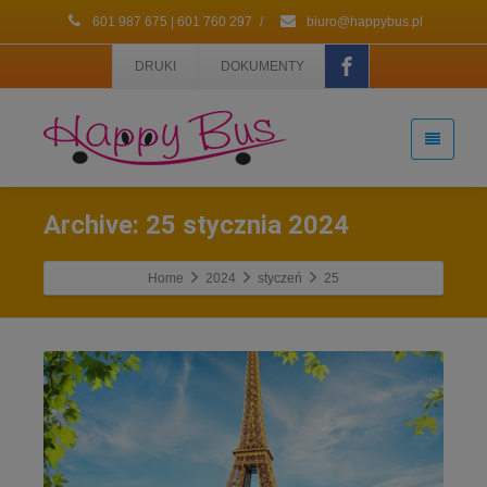
601 987 675 | 601 760 297
/
biuro@happybus.pl
DRUKI
DOKUMENTY
Archive: 25 stycznia 2024
Home
2024
styczeń
25