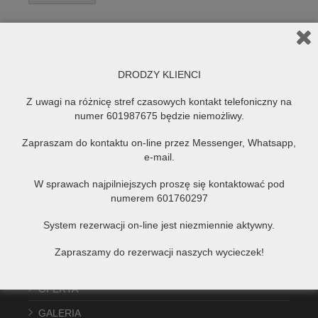
DRODZY KLIENCI
Zapisz się na
Newsletter
Z uwagi na różnicę stref czasowych kontakt telefoniczny na
Bądź pewny, że nie przegapisz kolejnych ofert z naszego
numer 601987675 będzie niemożliwy.
biura podróży!
Zapraszam do kontaktu on-line przez Messenger, Whatsapp,
e-mail.
Zapisuje się!
W sprawach najpilniejszych proszę się kontaktować pod
numerem 601760297
MENU GŁÓWNE
System rezerwacji on-line jest niezmiennie aktywny.
HOME
Zapraszamy do rezerwacji naszych wycieczek!
O NAS
OFERTA
GALERIA