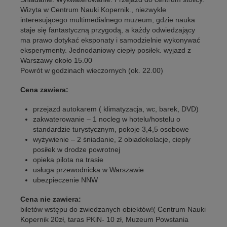
Wizyta w Centrum Nauki Kopernik., niezwykle
interesującego multimedialnego muzeum, gdzie nauka
staje się fantastyczną przygodą, a każdy odwiedzający
ma prawo dotykać eksponaty i samodzielnie wykonywać
eksperymenty. Jednodaniowy ciepły posiłek. wyjazd z
Warszawy około 15.00
Powrót w godzinach wieczornych (ok. 22.00)
Cena zawiera:
przejazd autokarem ( klimatyzacja, wc, barek, DVD)
zakwaterowanie – 1 nocleg w hotelu/hostelu o
standardzie turystycznym, pokoje 3,4,5 osobowe
wyżywienie – 2 śniadanie, 2 obiadokolacje, ciepły
posiłek w drodze powrotnej
opieka pilota na trasie
usługa przewodnicka w Warszawie
ubezpieczenie NNW
Cena nie zawiera:
biletów wstępu do zwiedzanych obiektów!( Centrum Nauki
Kopernik 20zł, taras PKiN- 10 zł, Muzeum Powstania