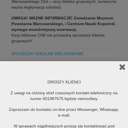
Warszawskiego 15zł – ceny biletów grupowych, konieczna
ważna legitymacja szkolna)
UWAGA! WAZNE INFORMACJE! Zwiedzanie Muzeum
Powstania Warszawskiego, i Centrum Nauki Kopernik
wymaga wcześniejszej rezerwacji.
Kasy biletowe CNK nie prowadzą sprzedaży biletów
grupowych!
WYCIECZKI SZKOLNE WIELODNIOWE
Polecane
Czytaj więcej...
DRODZY KLIENCI
Z uwagi na różnicę stref czasowych kontakt telefoniczny na
numer 601987675 będzie niemożliwy.
Zapraszam do kontaktu on-line przez Messenger, Whatsapp,
e-mail.
W sprawach najpilniejszych proszę się kontaktować pod