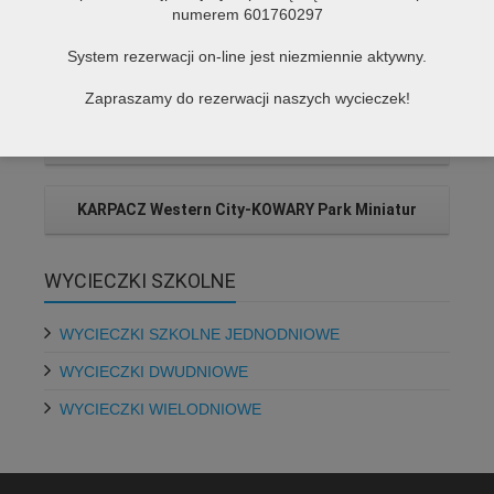
numerem 601760297
System rezerwacji on-line jest niezmiennie aktywny.
MALTA -wycieczka samolotowa
Zapraszamy do rezerwacji naszych wycieczek!
WILNO – TROKI 3 dni
L
KARPACZ Western City-KOWARY Park Miniatur
WYCIECZKI SZKOLNE
WYCIECZKI SZKOLNE JEDNODNIOWE
WYCIECZKI DWUDNIOWE
WYCIECZKI WIELODNIOWE