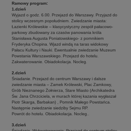
Ramowy program:
1.dzień
Wyjazd o godz. 6.00. Przejazd do Warszawy. Przyjazd do
stolicy wczesnym popołudniem. Zwiedzanie miasta:
Łazienki Królewskie – klasycystyczny zespół pałacowo-
parkowy zbudowany za czasów panowania króla
Stanisława Augusta Poniatowskiego- z pomnikiem
Fryderyka Chopina. Wjazd windą na taras widokowy
Pałacu Kultury i Nauki. Ewentualnie zwiedzanie Muzeum
Powstania Warszawskiego. Przejazd do hotelu.
Zakwaterowanie. Obiadokolacja. Nocleg.
2.dzień
Śniadanie. Przejazd do centrum Warszawy i dalsze
zwiedzanie miasta – Zamek Królewski, Plac Zamkowy,
Grób Nieznanego Żołnierza, Stare Miasto (Archikatedra
Św. Jana Chrzciciela, w murach której kazania wygłaszał
Piotr Skarga, Barbakan) , Pomnik Małego Powstańca.
Następnie zwiedzanie siedziby Sejmu RP.
Powrót do hotelu. Obiadokolacja. Nocleg..
3.dzień
Śniadanie. Wykwaterowanie. Przejazd do centrum stolicy.