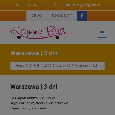
601 987 675 | 601 760 297
/
biuro@happybus.pl
DRUKI
DOKUMENTY
Warszawa | 3 dni
Home
O NAS
2019
maj
16
Warszawa | 3 dni
Warszawa | 3 dni
Cel wycieczki:
WARSZAWA
Wycieczka:
wycieczka wielodniowa
Cena :
zapytaj o cenę