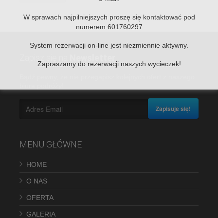
W sprawach najpilniejszych proszę się kontaktować pod
numerem 601760297
System rezerwacji on-line jest niezmiennie aktywny.
Zapisz się na
Newsletter
Zapraszamy do rezerwacji naszych wycieczek!
Bądź pewny, że nie przegapisz kolejnych ofert z naszego
biura podróży!
Zapisuje się!
MENU GŁÓWNE
HOME
O NAS
OFERTA
GALERIA