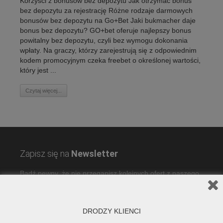
Korzyści z bonusów bez depozytu Jak otrzymać bonus
bez depozytu za rejestrację Różne rodzaje darmowych
bonusów bez depozytu na Go+Bet Jaki bukmacher daje
bonus bez depozytu? GO+bet oferuje najlepszy bonus
powitalny bez depozytu, czyli bez wymogu dokonania
wpłaty. Na graczy, którzy zarejestrują się z odpowiednim
kodem promocyjnym czeka freebet o określonej wartości,
który jest ...
Czytaj więcej...
Zapisz się na
Newsletter
Bądź pewny, że nie przegapisz kolejnych ofert z naszego
biura podróży!
Zapisuje się!
DRODZY KLIENCI