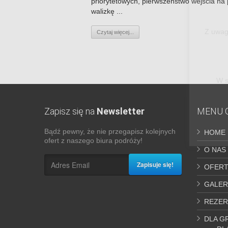
priorytetowych, pierwszeństwo wejścia na 
walizkę ...
Z uwag
Czytaj więcej...
W s
Zapisz się na
Newsletter
MENU 
Bądź pewny, że nie przegapisz kolejnych
HOME
ofert z naszego biura podróży!
O NAS
Zapisuje się!
OFERT
GALER
REZER
DLA G