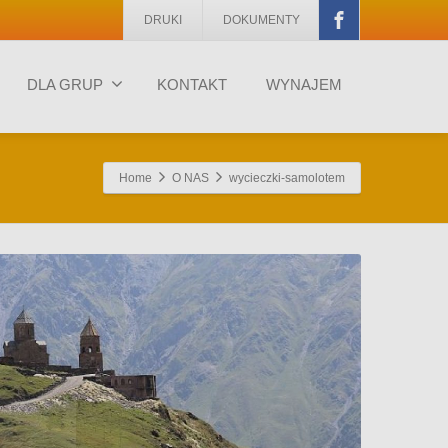
DRUKI
DOKUMENTY
DLA GRUP
KONTAKT
WYNAJEM
Home
O NAS
wycieczki-samolotem