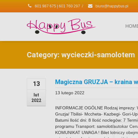
601 987 675 | 601 760 297
/
biuro@happybus.pl
HOM
Category: wycieczki-samolotem
Magiczna GRUZJA – kraina wi
13
13 lutego 2022
lut
2022
INFORMACJE OGÓLNE Rodzaj imprezy: Wy
Gruzja/ Tbilisi- Mccheta- Kazbegi- Gori-U
Batumi Ilość dni: 8 Ilość noclegów: 7 Te
programu Transport: samolot/autokar Cen
KOMUNIKAT UWAGA ! Bilet lotniczy obejm