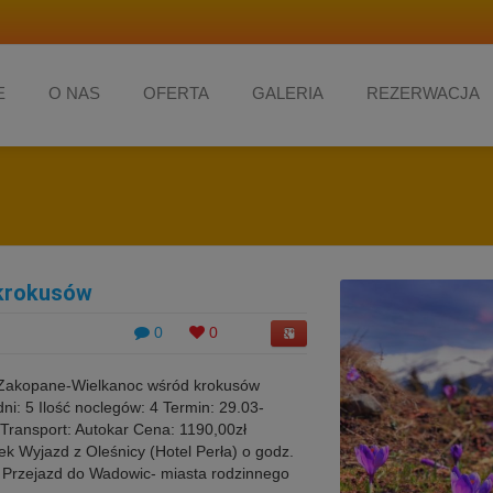
E
O NAS
OFERTA
GALERIA
REZERWACJA
krokusów
0
0
akopane-Wielkanoc wśród krokusów
ni: 5 Ilość noclegów: 4 Termin: 29.03-
ransport: Autokar Cena: 1190,00zł
Wyjazd z Oleśnicy (Hotel Perła) o godz.
. Przejazd do Wadowic- miasta rodzinnego