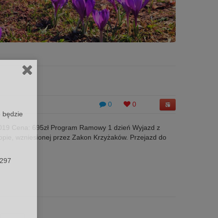
0
0
 będzie
19 Cena: 695zł Program Ramowy 1 dzień Wyjazd z
opie, wzniesionej przez Zakon Krzyżaków. Przejazd do
0297