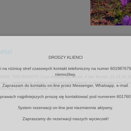
695zł
DRODZY KLIENCI
i na różnicę stref czasowych kontakt telefoniczny na numer 601987675
niemożliwy.
 TRÓJMIASTO Czas trwania wycieczki: 4 dni Termin: 11-14.04.20
orka – zwiedzanie jednej z największych twierdz w średniowiecznej Eur
Zapraszam do kontaktu on-line przez Messenger, Whatsapp, e-mail.
ocleg. 2 dzień Śniadanie. Wyjazd ...
prawach najpilniejszych proszę się kontaktować pod numerem 60176
System rezerwacji on-line jest niezmiennie aktywny.
Zapraszamy do rezerwacji naszych wycieczek!