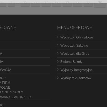
ous
1
...
25
26
27
28
29
30
31
32
GŁÓWNE
MENU OFERTOWE
Wycieczki Objazdowe
Wycieczki Szkolne
A
Wycieczki dla Grup
IA
Zielone Szkoły
WACJA
Wyjazdy Integracyjne
RUP
Wynajem Autokarów
A FIRM
KOLNE
ELONE SZKOŁY
RMARKI / ANDRZEJKI
KT