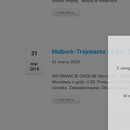
Karola Wojtyły.. Wizyta w miejscach ...
Czytaj więcej...
Malbork-Trójmiasto | 4 dni | 
31
31 marca 2019
mar
Z uwag
2019
INFORMACJE OGÓLNE Wycieczka: MALBORK-
Wrocławia o godz. 4.00. Przejazd do Malb
ośrodka. Zakwaterowanie. Obiadokolacja. N
W s
Czytaj więcej...