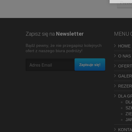
Previ
Zapisz się na
Newsletter
MENU 
Bądź pewny, że nie przegapisz kolejnych
HOME
ofert z naszego biura podróży!
O NAS
Zapisuje się!
OFERT
GALER
REZER
DLA G
DL
SZ
ZI
JA
KONTA