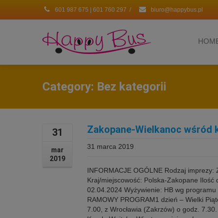
601 987 675 | 601 760 297
/
biuro@happybus.pl
HOM
Category: Bez kategorii
Zakopane-Wielkanoc wśród 
31
31 marca 2019
mar
2019
INFORMACJE OGÓLNE Rodzaj imprezy: Z
Kraj/miejscowość: Polska-Zakopane Ilość d
02.04.2024 Wyżywienie: HB wg programu T
RAMOWY PROGRAM1 dzień – Wielki Piątek 
7.00, z Wrocławia (Zakrzów) o godz. 7.30