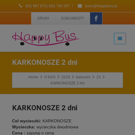
601 987 675 | 601 760 297
/
biuro@happybus.pl
DRUKI
DOKUMENTY
KARKONOSZE 2 dni
Home
O NAS
2019
kwiecień
23
KARKONOSZE 2 dni
KARKONOSZE 2 dni
Cel wycieczki:
KARKONOSZE
Wycieczka:
wycieczka dwudniowa
Cena :
zapytaj o cenę