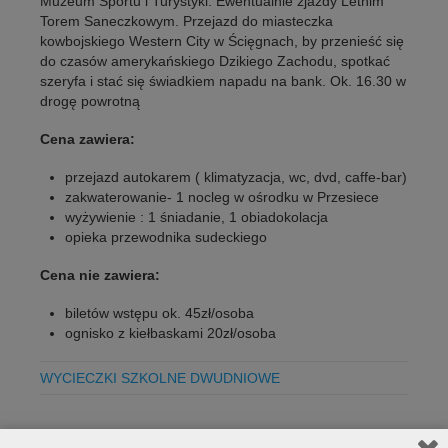
Muzeum Sportu i Turystyki. Ewentualnie zjazdy Letnim
Torem Saneczkowym. Przejazd do miasteczka
kowbojskiego Western City w Ścięgnach, by przenieść się
do czasów amerykańskiego Dzikiego Zachodu, spotkać
szeryfa i stać się świadkiem napadu na bank. Ok. 16.30 w
drogę powrotną
Cena zawiera:
przejazd autokarem ( klimatyzacja, wc, dvd, caffe-bar)
zakwaterowanie- 1 nocleg w ośrodku w Przesiece
wyżywienie : 1 śniadanie, 1 obiadokolacja
opieka przewodnika sudeckiego
Cena nie zawiera:
biletów wstępu ok. 45zł/osoba
ognisko z kiełbaskami 20zł/osoba
WYCIECZKI SZKOLNE DWUDNIOWE
Polecane