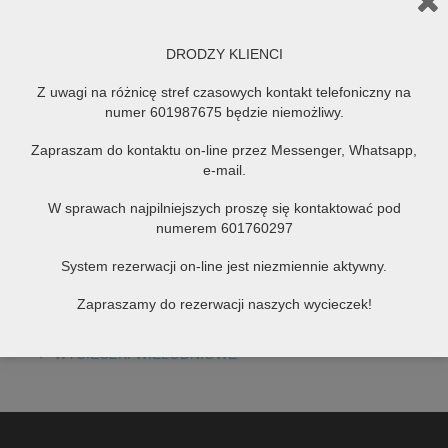
BIESZCZADY 5 dni
DRODZY KLIENCI
Z uwagi na różnicę stref czasowych kontakt telefoniczny na
PRAGA-KUTNA HORA 3 dni
numer 601987675 będzie niemożliwy.
Zapraszam do kontaktu on-line przez Messenger, Whatsapp,
e-mail.
Zamek Czocha-Szklarska Poręba 2 dni
W sprawach najpilniejszych proszę się kontaktować pod
numerem 601760297
WYCIECZKI SZKOLNE
D
System rezerwacji on-line jest niezmiennie aktywny.
WYCIECZKI SZKOLNE JEDNODNIOWE
Zapraszamy do rezerwacji naszych wycieczek!
WYCIECZKI DWUDNIOWE
WYCIECZKI WIELODNIOWE