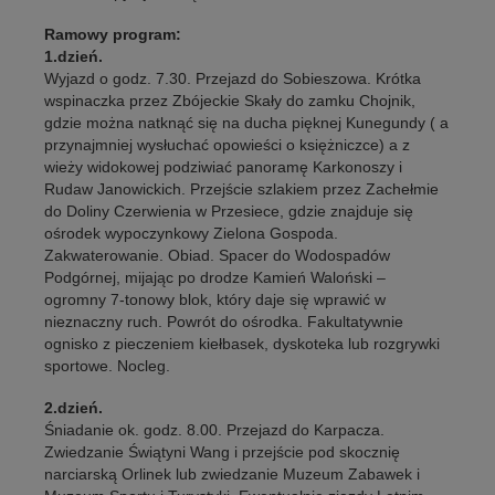
Ramowy program:
1.dzień.
Wyjazd o godz. 7.30. Przejazd do Sobieszowa. Krótka
wspinaczka przez Zbójeckie Skały do zamku Chojnik,
gdzie można natknąć się na ducha pięknej Kunegundy ( a
przynajmniej wysłuchać opowieści o księżniczce) a z
wieży widokowej podziwiać panoramę Karkonoszy i
Rudaw Janowickich. Przejście szlakiem przez Zachełmie
do Doliny Czerwienia w Przesiece, gdzie znajduje się
ośrodek wypoczynkowy Zielona Gospoda.
Zakwaterowanie. Obiad. Spacer do Wodospadów
Podgórnej, mijając po drodze Kamień Waloński –
ogromny 7-tonowy blok, który daje się wprawić w
nieznaczny ruch. Powrót do ośrodka. Fakultatywnie
ognisko z pieczeniem kiełbasek, dyskoteka lub rozgrywki
sportowe. Nocleg.
2.dzień.
Śniadanie ok. godz. 8.00. Przejazd do Karpacza.
Zwiedzanie Świątyni Wang i przejście pod skocznię
narciarską Orlinek lub zwiedzanie Muzeum Zabawek i